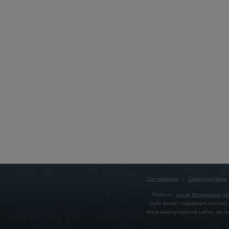
Соглашение
|
Обратная связь
Flado.ru -
доска бесплатных о
Сайт может содержать контент,
Оплачивая услуги на сайте, вы 