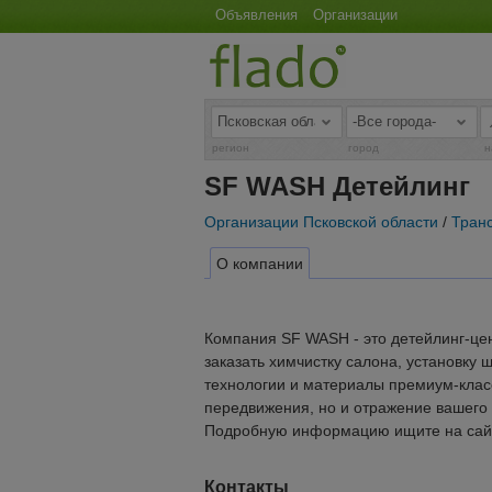
Объявления
Организации
регион
город
н
SF WASH Детейлинг
Организации Псковской области
/
Транс
О компании
Компания SF WASH - это детейлинг-цен
заказать химчистку салона, установку
технологии и материалы премиум-класс
передвижения, но и отражение вашего 
Подробную информацию ищите на сайте:
Контакты