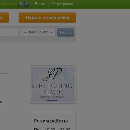
йти через
|
Войти
|
Регистрация
ю
Подать объявление
ля
Режим работы
Пн
10:00 – 22:00