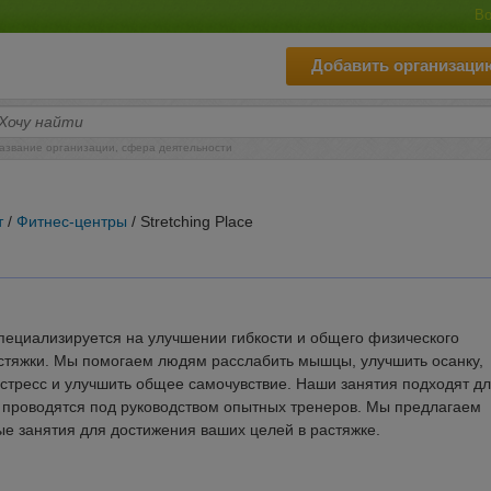
Во
Добавить организаци
азвание организации, сфера деятельности
т
/
Фитнес-центры
/ Stretching Place
я специализируется на улучшении гибкости и общего физического
астяжки. Мы помогаем людям расслабить мышцы, улучшить осанку,
 стресс и улучшить общее самочувствие. Наши занятия подходят д
 и проводятся под руководством опытных тренеров. Мы предлагаем
е занятия для достижения ваших целей в растяжке.