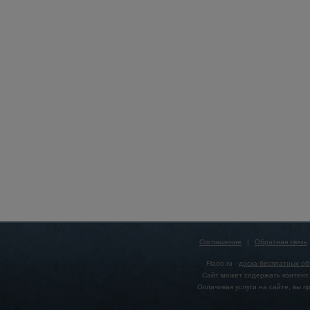
Соглашение
|
Обратная связь
Flado.ru -
доска бесплатных о
Сайт может содержать контент,
Оплачивая услуги на сайте, вы 