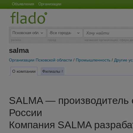
Объявления
Организации
регион
город
название организации, сфера д
salma
Организации Псковской области
/
Промышленность
/
Другие у
О компании
Филиалы
2
SALMA — производитель 
России
Компания SALMA разраба