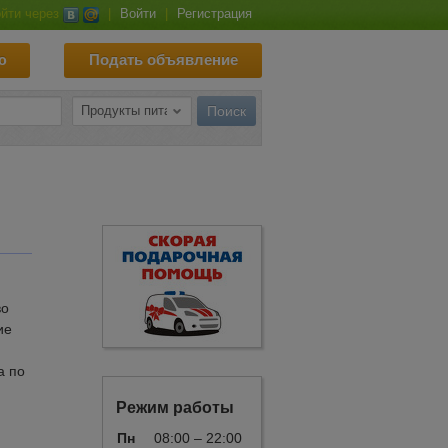
йти через
|
Войти
|
Регистрация
ю
Подать объявление
во
ие
а по
Режим работы
Пн
08:00 – 22:00