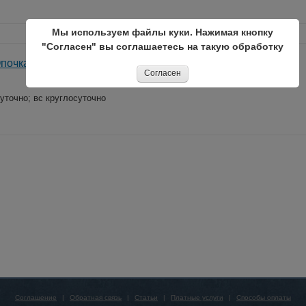
Мы используем файлы куки. Нажимая кнопку
"Согласен" вы соглашаетесь на такую обработку
Опочка +79113852664
Согласен
суточно; вс круглосуточно
Соглашение
|
Обратная связь
|
Статьи
|
Платные услуги
|
Способы оплаты