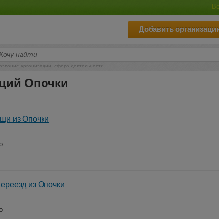
Во
Добавить организаци
азвание организации, сфера деятельности
аций Опочки
щи из Опочки
о
ереезд из Опочки
о