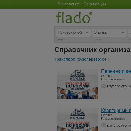
Объявления
Организации
регион
город
н
Справочник организ
Транспорт, грузоперевозки
3
Перевезти ве
Опочка
Грузоперевозки
круглосуточн
Квартирный п
Опочка
Грузоперевозки
круглосуточн