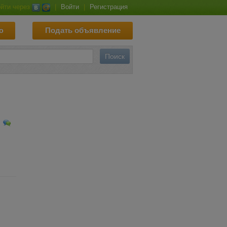
йти через
|
Войти
|
Регистрация
ю
Подать объявление