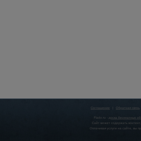
Соглашение
|
Обратная связь
Flado.ru -
доска бесплатных о
Сайт может содержать контент,
Оплачивая услуги на сайте, вы 